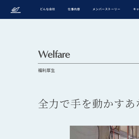
福
どんな会社
仕事内容
メンバーストーリー
キ
利
厚
生
｜
Welfare
丸
信
福利厚生
製
作
全力で手を動かすあ
所
｜
年
間