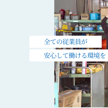
休
日
120
日・
残
業
月
10
時
間・
手
当
12