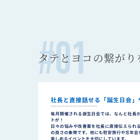
種
タテとヨコの繋がり
社長と直接話せる「誕生日会」
毎月開催される誕生日会では、なんと社長
トが！
日々の悩みや改善案を社長に直接伝えられ
の良さの象徴です。他にも慰安旅行や忘年会
楽しめるイベントを大切にしています。