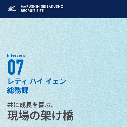
社
員
イ
ン
タ
Interview
07
ビ
レティ ハイ イェン
ュ
総務課
ー
共に成長を喜ぶ、
｜
現場の架け橋
レ