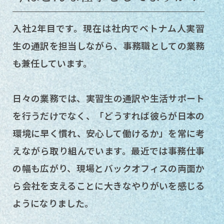
課
（通
入社2年目です。現在は社内でベトナム人実習
生の通訳を担当しながら、事務職としての業務
訳）
も兼任しています。
｜
丸
日々の業務では、実習生の通訳や生活サポート
を行うだけでなく、「どうすれば彼らが日本の
信
環境に早く慣れ、安心して働けるか」を常に考
製
えながら取り組んでいます。最近では事務仕事
作
の幅も広がり、現場とバックオフィスの両面か
ら会社を支えることに大きなやりがいを感じる
所
ようになりました。