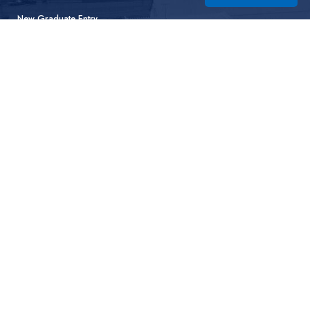
New Graduate Entry
新卒採用エントリー
Mid-career Entry
中途採用エントリー
それは手を動かし想像する仕事
株式会社丸信製作所
〒385-0062 長野県佐久市大字根岸 3561
TEL 0267-62-5111
コーポレートサイト