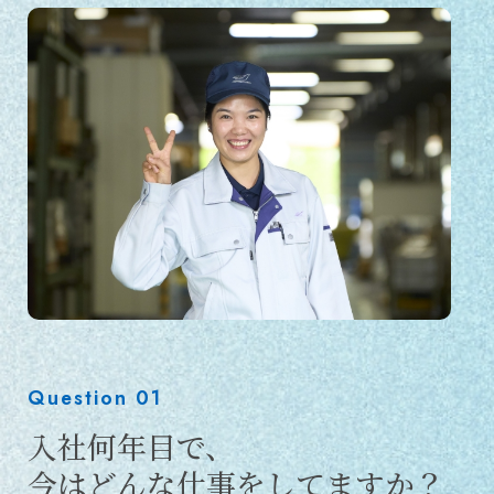
テ
ィ
ハ
イ
イ
ェ
ン・
総
Question 01
入社何年目で、
務
今はどんな仕事をしてますか？