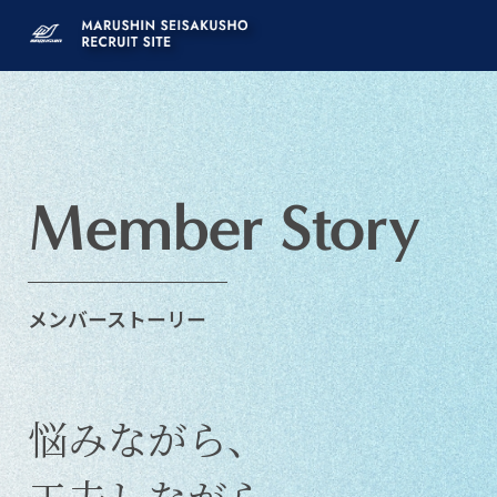
社
員
イ
ン
Member Story
タ
ビ
メンバーストーリー
ュ
ー
悩みながら、
｜
丸
工夫しながら。