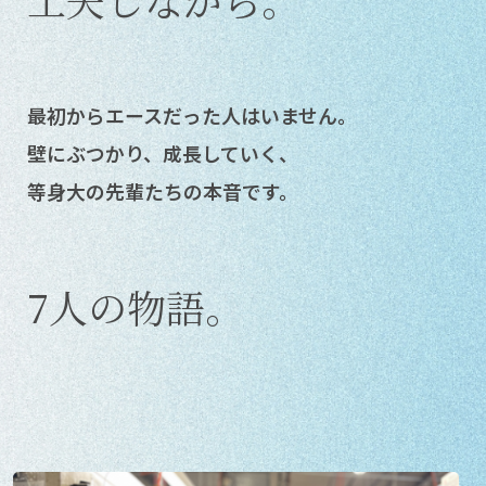
信
製
最初からエースだった人はいません。
作
壁にぶつかり、成長していく、
所
等身大の先輩たちの本音です。
｜
製
7人の物語。
造・
技
術・