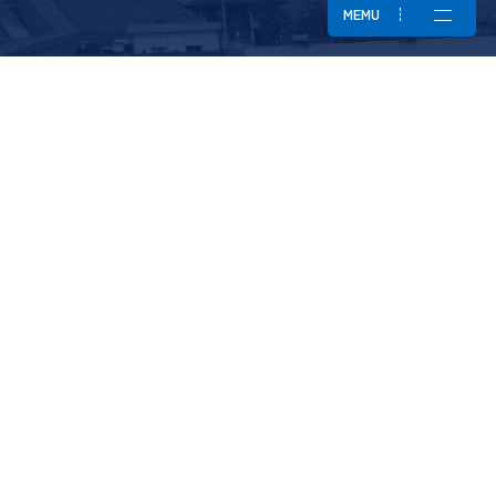
MEMU
New Graduate Entry
新卒採用エントリー
Mid-career Entry
中途採用エントリー
それは手を動かし想像する仕事
株式会社丸信製作所
〒385-0062 長野県佐久市大字根岸 3561
TEL 0267-62-5111