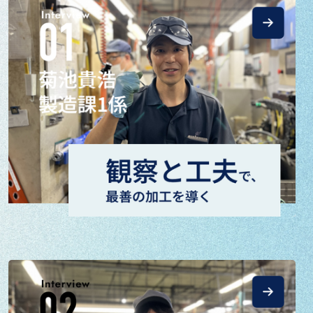
営
業
な
ど
7
名
の
本
音