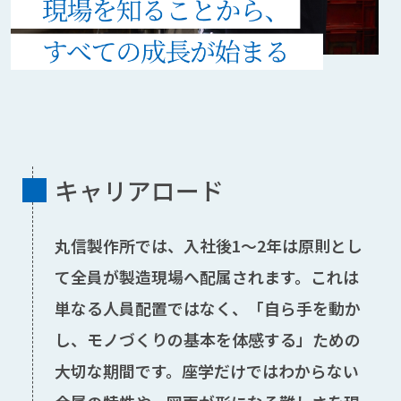
験
6
割・
資
格
キャリアロード
支
丸信製作所では、入社後1〜2年は原則とし
援
て全員が製造現場へ配属されます。これは
あ
単なる人員配置ではなく、「自ら手を動か
し、モノづくりの基本を体感する」ための
り
大切な期間です。座学だけではわからない