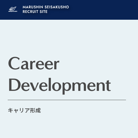
キ
ャ
リ
ア
Career
形
成・
Development
研
修
キャリア形成
制
度