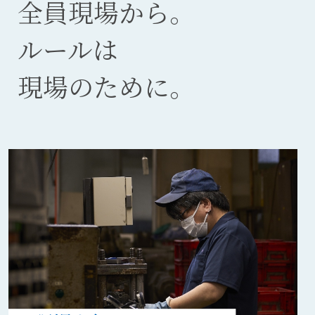
全員現場から。
｜
ルールは
丸
現場のために。
信
製
作
所
｜
未
経